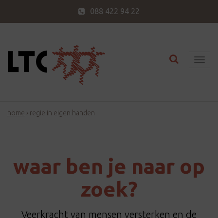
088 422 94 22
Toggle nav
T
o
g
g
home
›
regie in eigen handen
l
e
n
a
waar ben je naar op
v
i
zoek?
g
a
Veerkracht van mensen versterken en de