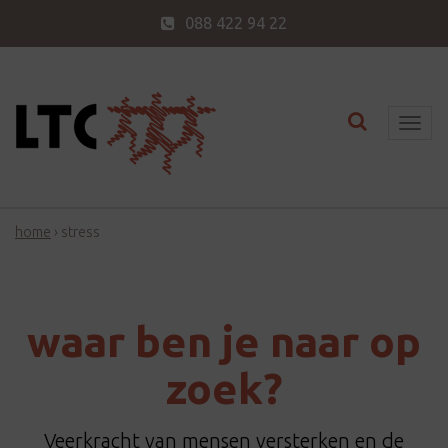
088 422 94 22
Toggle nav
T
o
g
g
home
›
stress
l
e
n
a
waar ben je naar op
v
i
zoek?
g
a
Veerkracht van mensen versterken en de