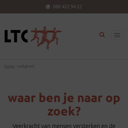
088 422 94 22
Toggle nav
T
o
g
g
home
›
veiligheid
l
e
n
a
waar ben je naar op
v
i
zoek?
g
a
Veerkracht van mensen versterken en de